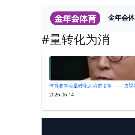
金年会体
#量转化为消
体育赛事流量转化为消费引擎 —— 央视
2026-06-14