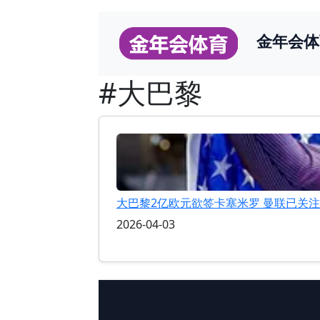
金年会体
#大巴黎
大巴黎2亿欧元欲签卡塞米罗 曼联已关
2026-04-03