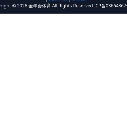
right © 2026 金年会体育 All Rights Reserved ICP备0366436