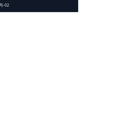
7号-02