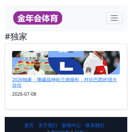
#独家
2026独家：挪威战神哈兰德领衔，对抗巴西的强大
自信
2026-07-08
首页
关于我们
新闻中心
联系我们