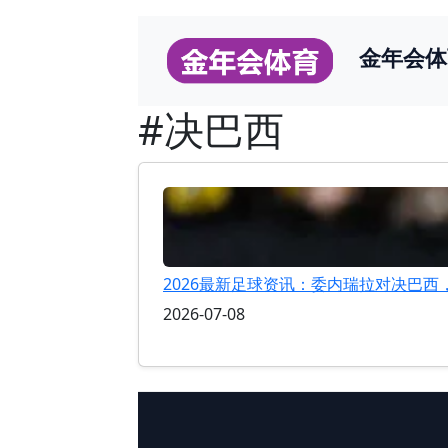
金年会体
#决巴西
2026最新足球资讯：委内瑞拉对决巴西
2026-07-08