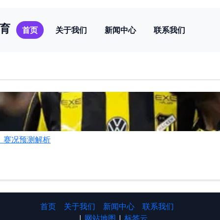
育
首页
关于我们
新闻中心
联系我们
，赛况预测解析
首页
关于我们
新闻中心
联系我们
|
网站地图
|
标签云