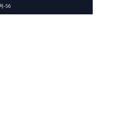
0号-56