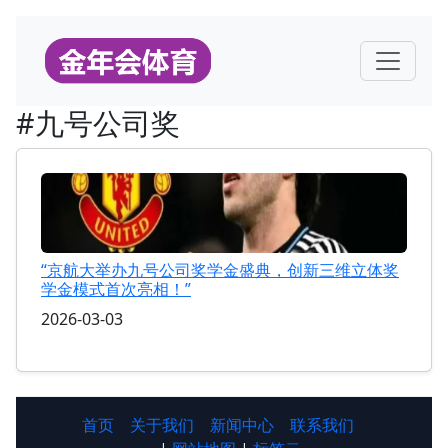
#九号公司奖
“京航大举办九号公司奖学金盛典，创新三维立体奖
学金模式首次亮相！”
2026-03-03
首页
关于我们
新闻中心
联系我们