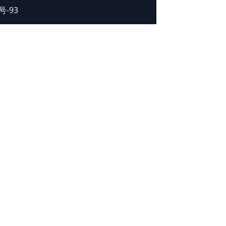
2号-93