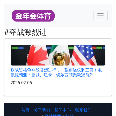
#夺战激烈进
欧战资格争夺战激烈进行，九强角逐仅剩三席！电
讯报预测：曼城、纽卡、切尔西领跑欧冠前列
2026-02-06
首页
关于我们
新闻中心
联系我们