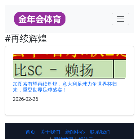
#再续辉煌
加图索有望再续辉煌，意大利足球力争世界杯归
来，重登世界足球盛宴！
2026-02-26
首页
关于我们
新闻中心
联系我们