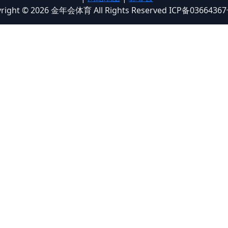
right © 2026 金年会体育 All Rights Reserved ICP备0366436