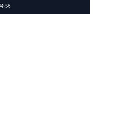
0号-56