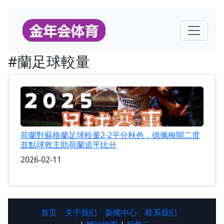
#蘭足球較量
荷蘭對蘇格蘭足球較量2-2平分秋色，德佩梅開二度
並點球救主助荷蘭追平比分
2026-02-11
首页
关于我们
新闻中心
联系我们