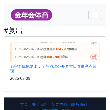
#复出
石宇奇惊艳复出，全英羽球公开赛首日赛事亮点频
现
2026-02-09
首页
关于我们
新闻中心
联系我们