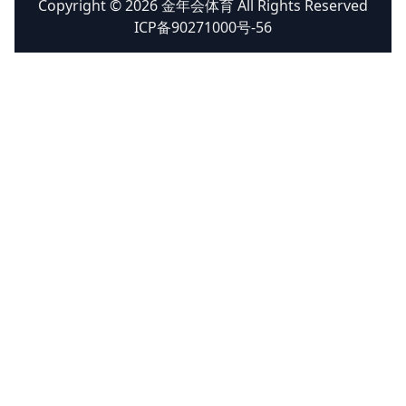
Copyright © 2026 金年会体育 All Rights Reserved
ICP备90271000号-56