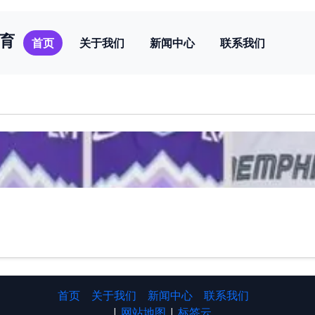
育
首页
关于我们
新闻中心
联系我们
首页
关于我们
新闻中心
联系我们
|
网站地图
|
标签云