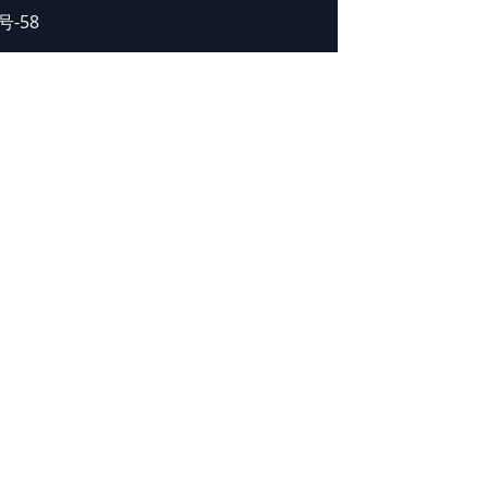
1号-58