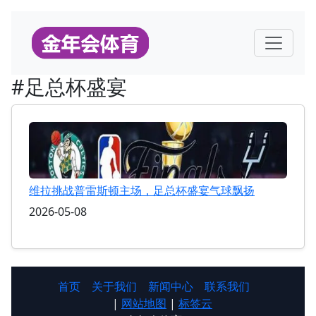
#足总杯盛宴
维拉挑战普雷斯顿主场，足总杯盛宴气球飘扬
2026-05-08
首页
关于我们
新闻中心
联系我们
|
网站地图
|
标签云