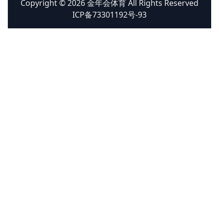
Copyright © 2026 金年会体育 All Rights Reserved
ICP备73301192号-93