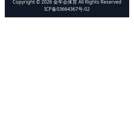
Copyright © 2026 金年会体育 All Rights Reserved
ICP备03664367号-02