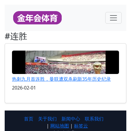
#连胜
热刺九月首连胜，曼联遭双杀刷新35年历史纪录
2026-02-01
首页
关于我们
新闻中心
联系我们
|
网站地图
|
标签云