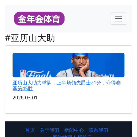
#亚历山大助
亚历山大助力球队，上半场领先爵士21分，夺得赛
季第45胜
2026-03-01
首页
关于我们
新闻中心
联系我们