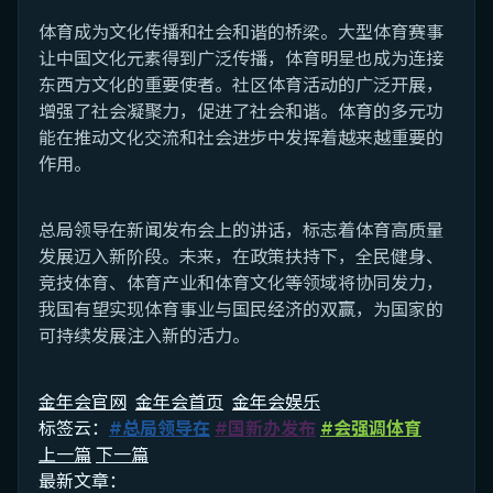
体育成为文化传播和社会和谐的桥梁。大型体育赛事
让中国文化元素得到广泛传播，体育明星也成为连接
东西方文化的重要使者。社区体育活动的广泛开展，
增强了社会凝聚力，促进了社会和谐。体育的多元功
能在推动文化交流和社会进步中发挥着越来越重要的
作用。
总局领导在新闻发布会上的讲话，标志着体育高质量
发展迈入新阶段。未来，在政策扶持下，全民健身、
竞技体育、体育产业和体育文化等领域将协同发力，
我国有望实现体育事业与国民经济的双赢，为国家的
可持续发展注入新的活力。
金年会官网
金年会首页
金年会娱乐
标签云：
#总局领导在
#国新办发布
#会强调体育
上一篇
下一篇
最新文章：