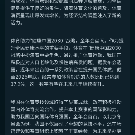
著成效，体育场馆和设施如雨后春笋般涌现，为全民
健身提供了良好的条件。随着体育文化的普及，体育
消费呈现出爆发式增长，为经济结构调整注入了新的
活力。
体育助力“健康中国2030”战略，
金年会官网
。作为提
升全民健康水平的重要手段，体育在“健康中国2030”
战略中扮演着重要角色。通过推广体育运动，我国正
积极应对人口老龄化及慢性病高发问题。据发布会透
露，近年来出台的一系列政策旨在提升国民体质，截
至2025年底，经常参加体育锻炼的人数比例已达到
37.2%，这一数字有望在未来几年继续提升。
我国在体育竞技领域取得了显著成就，政府积极推动
国内外体育交流合作，提升本土赛事的国际影响力，
助力我国迈向国际体育强国，
金年会首页
。以北京冬
奥会为例，我国不仅展现了卓越的竞技水平，还在场
馆建设和赛事组织上积累了丰富经验，为未来举办更