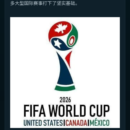
多大型国际赛事打下了坚实基础。