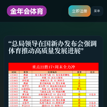
立即注册
菜单
“总局领导在国新办发布会强调
体育推动高质量发展进展”