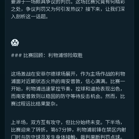
要源于一场颇具争议的判罚。这场比赛究竟有何精彩
之处，争议判罚又为何引发热议？接下来，让我们深
入剖析这一话题。
😱
### 比赛回顾：利物浦惊险取胜
这场激战在安菲尔德球场展开，作为主场作战的利物
浦面对近期状态火热的南安普敦，信心满满。比赛一
开始，利物浦迅速掌控节奏，控球和逼抢表现出色，
而南安普敦则以稳固的防守等待反击机会。然而，比
赛过程远比结果复杂。
上半场，双方互有攻守，但比分始终未变。下半场，
比赛迎来了转折。第67分钟，利物浦前锋在禁区内射
门时与防守球员发生身体接触，裁判果断判罚点球。