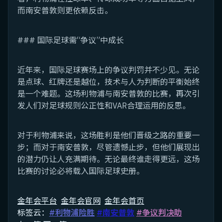
而南安普敦则更依赖反击。
### 国际足球需“争议”中成长
近年来，国际足球赛场上的争议判罚并不少见。无论
是点球、红牌还是越位，技术与人为判断的平衡始终
是一个难题。这场利物浦与南安普敦的比赛，再次引
发人们对足球规则公正性和VAR合理运用的反思。
对于利物浦来说，这场胜利是他们晋级之路的重要一
步；而对于南安普敦，尽管遗憾止步，但他们展现出
的潜力仍让人充满期待。无论最终谁走得更远，这场
比赛的讨论必将载入国际足球史册。
金年会平台
金年会官网
金年会首页
标签云：
#利物浦险胜
#南安普敦
#争议判决助