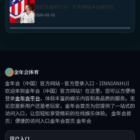
郑钦文连败三场：外界质疑未动摇信念
2026-02-21
金年会体育
金年会（中国）官方网站 - 官方登录入口 - JINNIANHUI
欢迎来到金年会（中国）官方网站！在这里，您可以方便地
登录
金年会平台
，体验丰富的娱乐内容和高品质的服务。无
论您是新用户还是老玩家，金年会首页为您提供了一站式的
访问入口，让您轻松享受精彩的在线娱乐体验。 金年会首
页：便捷的访问入口金年会首页 金年会
用户入口