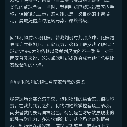
欧冠半决赛中，巴黎圣日耳曼与曼城的比赛也出现了
类似的点球争议。当时，裁判判罚巴黎球员禁区内手
球，但慢镜头显示，这可能只是一次自然的手臂摆
动。曼城凭借点球扭转局势，最终晋级。
回到利物浦本场比赛，若裁判没有判罚点球，比赛结
果或许并非如此。专家认为，这场比赛反映了现代足
球对VAR技术的依赖以及裁判尺度的不一致性。对于
南安普敦来说，这次点球判罚或许会成为他们总结比
赛经验时的重点。
### 利物浦的韧性与南安普敦的遗憾
尽管这场比赛充满争议，但利物浦的综合实力值得称
赞。在裁判判罚之外，利物浦始终掌控着场上节奏。
南安普敦的表现同样出色，特别是在防守端展现出的
顽强抗衡能力，多次化解危机。从全场比赛数据来
看，利物浦在控球率、传球成功率等方面占据上风，