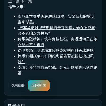
上一篇
下一篇
最新文章：
库尼亚本赛季英超进球13粒，实至名归的狼队
当家球星。
“巴塞承诺对贝蒂斯进行未来补偿，确保罗克转
会不影响双方关系”
传承英烈精神，筑牢竞技基石，奥运运动员在革
命圣地蓄力再行
德甲赛场：哈维精准传球成就塞斯科头球进球
惊爆15胜9净+3！阿维利诺能否抵挡住挑战风
暴？
李璇：沙特应直面挑战，金元足球威胁已悄然笼
罩
返回列表
复制链接