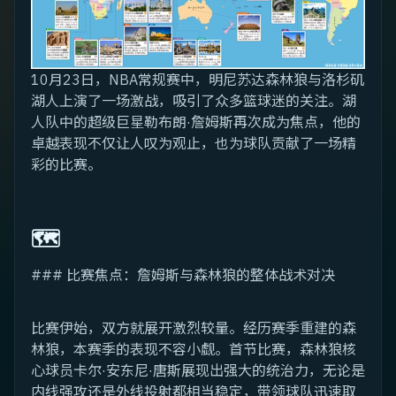
10月23日，NBA常规赛中，明尼苏达森林狼与洛杉矶
湖人上演了一场激战，吸引了众多篮球迷的关注。湖
人队中的超级巨星勒布朗·詹姆斯再次成为焦点，他的
卓越表现不仅让人叹为观止，也为球队贡献了一场精
彩的比赛。
🗺️
### 比赛焦点：詹姆斯与森林狼的整体战术对决
比赛伊始，双方就展开激烈较量。经历赛季重建的森
林狼，本赛季的表现不容小觑。首节比赛，森林狼核
心球员卡尔·安东尼·唐斯展现出强大的统治力，无论是
内线强攻还是外线投射都相当稳定，带领球队迅速取