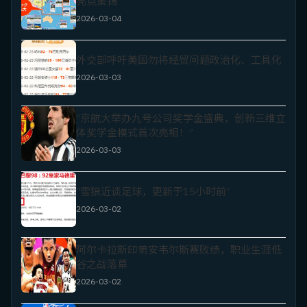
亮点集锦
2026-03-04
外交部呼吁美国勿将经贸问题政治化、工具化
2026-03-03
“京航大举办九号公司奖学金盛典，创新三维立
体奖学金模式首次亮相！”
2026-03-03
“雪狼近谈足球，更新于15小时前”
2026-03-02
阿尔卡拉斯印第安韦尔斯赛败绩，职业生涯低
谷之战落幕
2026-03-02