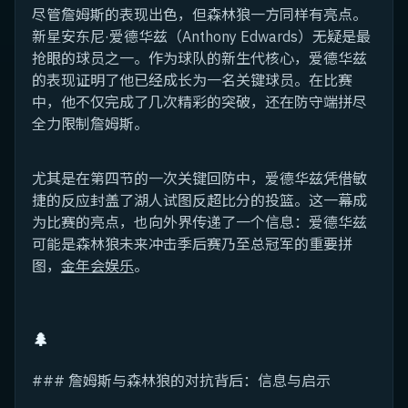
尽管詹姆斯的表现出色，但森林狼一方同样有亮点。
新星安东尼·爱德华兹（Anthony Edwards）无疑是最
抢眼的球员之一。作为球队的新生代核心，爱德华兹
的表现证明了他已经成长为一名关键球员。在比赛
中，他不仅完成了几次精彩的突破，还在防守端拼尽
全力限制詹姆斯。
尤其是在第四节的一次关键回防中，爱德华兹凭借敏
捷的反应封盖了湖人试图反超比分的投篮。这一幕成
为比赛的亮点，也向外界传递了一个信息：爱德华兹
可能是森林狼未来冲击季后赛乃至总冠军的重要拼
图，
金年会娱乐
。
🌲
### 詹姆斯与森林狼的对抗背后：信息与启示