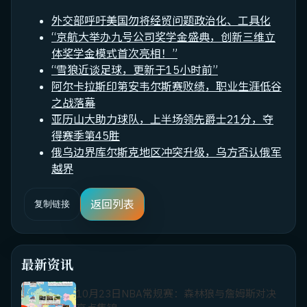
外交部呼吁美国勿将经贸问题政治化、工具化
“京航大举办九号公司奖学金盛典，创新三维立
体奖学金模式首次亮相！”
“雪狼近谈足球，更新于15小时前”
阿尔卡拉斯印第安韦尔斯赛败绩，职业生涯低谷
之战落幕
亚历山大助力球队，上半场领先爵士21分，夺
得赛季第45胜
俄乌边界库尔斯克地区冲突升级，乌方否认俄军
越界
返回列表
复制链接
最新资讯
10月23日NBA常规赛：森林狼与詹姆斯对决