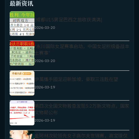
最新资讯
[成都U15男足巴西之旅收获满满]
2026-03-20
“永川国际女足赛事启动，中国女足积极备战本
土赛事”
2026-03-20
伊萬攜手國足迎新加坡，豪取三连胜在望
2026-03-19
第四次全国文物普查发现5.2万新文物点，国家
文物局公布
2026-03-19
金阿林次轮领先女子高尔夫世锦赛，高宝璟仅