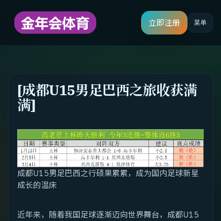
立即注册
菜单
[成都U15男足巴西之旅收获满
满]
成都U15男足巴西之行硕果累累，成为国内足球新星
成长的温床
近年来，随着我国足球逐渐迈向世界舞台，成都U15