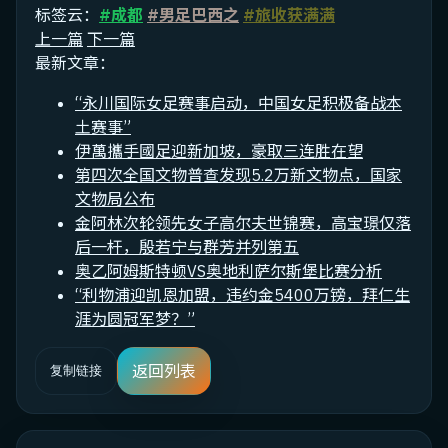
标签云：
#成都
#男足巴西之
#旅收获满满
上一篇
下一篇
最新文章：
“永川国际女足赛事启动，中国女足积极备战本
土赛事”
伊萬攜手國足迎新加坡，豪取三连胜在望
第四次全国文物普查发现5.2万新文物点，国家
文物局公布
金阿林次轮领先女子高尔夫世锦赛，高宝璟仅落
后一杆，殷若宁与群芳并列第五
奥乙阿姆斯特顿VS奥地利萨尔斯堡比赛分析
“利物浦迎凯恩加盟，违约金5400万镑，拜仁生
涯为圆冠军梦？”
返回列表
复制链接