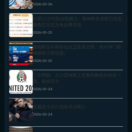
2026-03-26
火箭22分优势战胜爵士，格林和狄龙助力锁定
西南区冠军及季后赛资格
2026-03-25
詹姆斯在中场担任后卫更具优势，背对球门接
球感受大相径庭。
2026-03-25
丁彦雨航：长沙亚锦赛上宫鲁鸣教练的传奇一
踢，影响至今
2026-03-24
王曼昱今日凸显战术决断力
2026-03-24