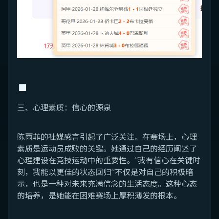
⏹️
三、心理素质：信心的源泉
陈雨菲的社媒感言引起了广泛关注。在赛场上，心理
素质是运动员成败的关键。她通过自己的经历阐述了
心理建设在竞技运动中的重要性。“我有信心在关键时
刻，我能以更佳的状态回归”不仅是对自己的积极暗
示，也是一种对未来充满信念的生活态度。这种心态
的培养，是她能在困难赛场上厚积薄发的根本。