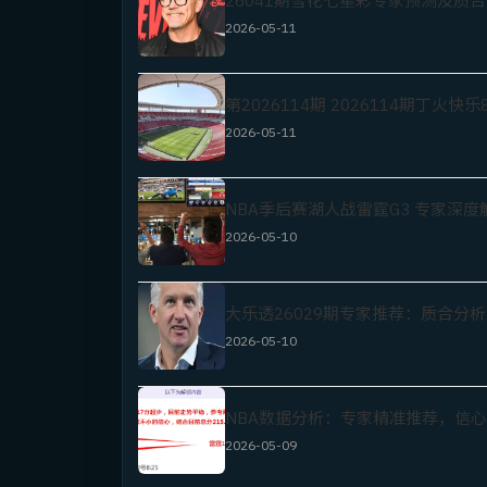
26041期雪花七星彩专家预测及质
2026-05-11
第2026114期 2026114期丁火
2026-05-11
NBA季后赛湖人战雷霆G3 专家深度
2026-05-10
大乐透26029期专家推荐：质合分
2026-05-10
NBA数据分析：专家精准推荐，信
2026-05-09