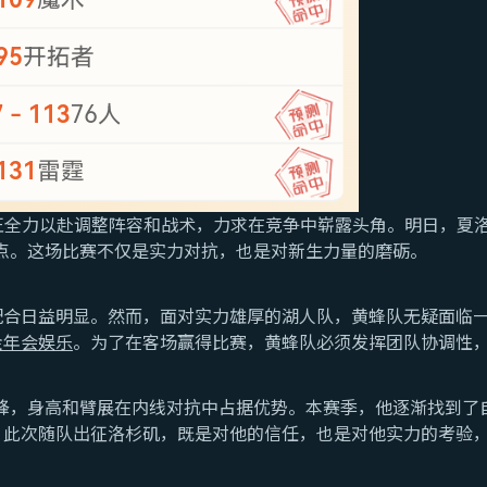
正全力以赴调整阵容和战术，力求在竞争中崭露头角。明日，夏
点。这场比赛不仅是实力对抗，也是对新生力量的磨砺。
配合日益明显。然而，面对实力雄厚的湖人队，黄蜂队无疑面临
金年会娱乐
。为了在客场赢得比赛，黄蜂队必须发挥团队协调性，
锋，身高和臂展在内线对抗中占据优势。本赛季，他逐渐找到了
。此次随队出征洛杉矶，既是对他的信任，也是对他实力的考验