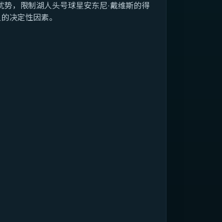
优势，限制湖人头号球星安东尼·戴维斯的得
负的决定性因素。