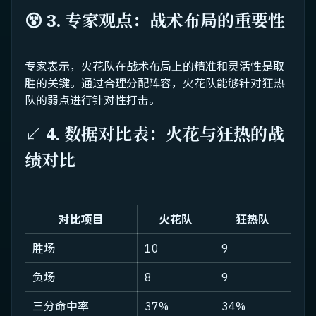
😵
3. 专家观点：战术布局的重要性
专家表示，火花队在战术布局上的精准和灵活性是取
胜的关键。通过合理分配阵容，火花队能够针对狂热
队的弱点进行针对性打击。
↙️
4. 数据对比表：火花与狂热的战
绩对比
对比项目
火花队
狂热队
胜场
10
9
负场
8
9
三分命中率
37%
34%