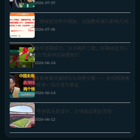
2026-07-07
：挪威成世界杯强敌，法国教练离队影响几何
2026-07-05
枪手逆袭成功，沙卡梅开二度，阿森纳主场3-
0力克森林队破雾前行
2026-06-24
体育赛事流量转化为消费引擎 —— 央视网聚焦
“体育+”经济潜力激发
2026-06-14
“亨德森决意坚守，沙场再战无怨无悔”
2026-06-12