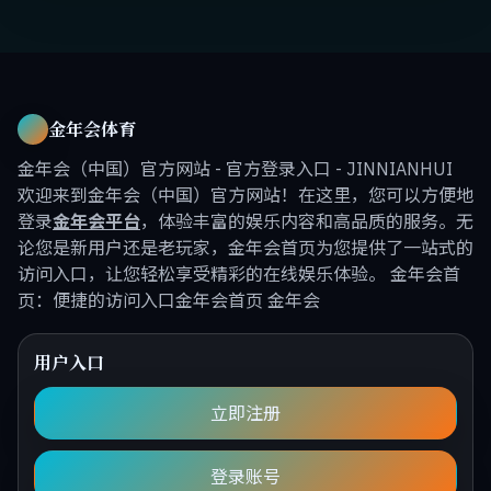
金年会体育
金年会（中国）官方网站 - 官方登录入口 - JINNIANHUI
欢迎来到金年会（中国）官方网站！在这里，您可以方便地
登录
金年会平台
，体验丰富的娱乐内容和高品质的服务。无
论您是新用户还是老玩家，金年会首页为您提供了一站式的
访问入口，让您轻松享受精彩的在线娱乐体验。 金年会首
页：便捷的访问入口金年会首页 金年会
用户入口
立即注册
登录账号