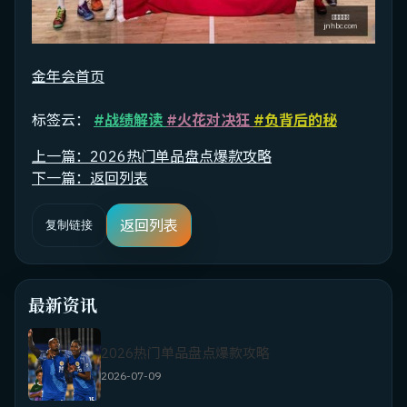
金年会首页
标签云：
#战绩解读
#火花对决狂
#负背后的秘
上一篇：2026热门单品盘点爆款攻略
下一篇：返回列表
返回列表
复制链接
最新资讯
2026热门单品盘点爆款攻略
2026-07-09