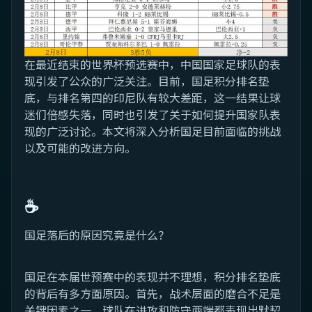
在最近结束的世界杯预选赛中，中国国家足球队的表
现引发了公众的广泛关注。目前，国足积分排名垫
底，与排名第四的印尼队有较大差距，这一结果让球
迷们倍感失落，同时也引发了关于如何提升国家队表
现的广泛讨论。本文将深入分析国足目前面临的挑战
以及可能的改进方向。
☕
国足落后的原因究竟是什么？
国足在本届世预赛中的表现并不理想，积分排名垫底
的背后有多方面原因。首先，战术层面的磨合不足是
关键因素之一。球队在进攻和防守两端都表现出默契