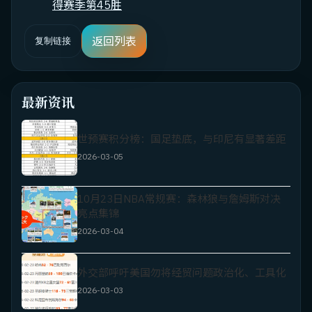
得赛季第45胜
返回列表
复制链接
最新资讯
世预赛积分榜：国足垫底，与印尼有显著差距
2026-03-05
10月23日NBA常规赛：森林狼与詹姆斯对决
亮点集锦
2026-03-04
外交部呼吁美国勿将经贸问题政治化、工具化
2026-03-03