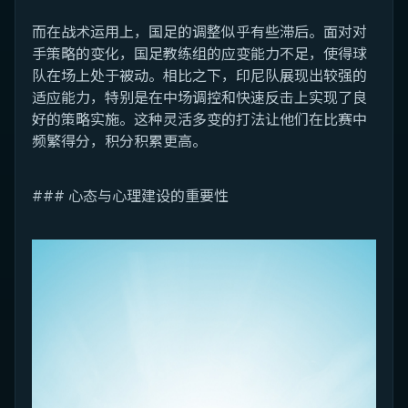
而在战术运用上，国足的调整似乎有些滞后。面对对
手策略的变化，国足教练组的应变能力不足，使得球
队在场上处于被动。相比之下，印尼队展现出较强的
适应能力，特别是在中场调控和快速反击上实现了良
好的策略实施。这种灵活多变的打法让他们在比赛中
频繁得分，积分积累更高。
### 心态与心理建设的重要性