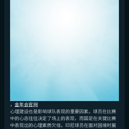
，
金年会官网
心理建设也是影响球队表现的重要因素。球员在比赛
中的心态往往决定了场上的表现，而国足在关键比赛
中表现出的心理素质欠佳。印尼球员在面对困境时展