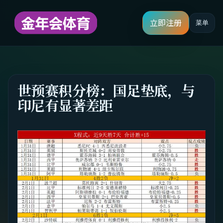
立即注册
菜单
世预赛积分榜：国足垫底，与
印尼有显著差距