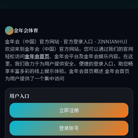
金年会体育
金年会（中国）官方网站 - 官方登录入口 - JINNIANHUI
欢迎来到金年会（中国）官方网站，您可以通过我们的官网
轻松访问
金年会首页
、金年会平台及金年会娱乐内容。在这
里，我们致力于为用户提供安全、便捷的登录入口，助您畅
享丰富多彩的线上娱乐体验。金年会首页概述 金年会首页
为用户提供了一个集中访问
用户入口
立即注册
登录账号