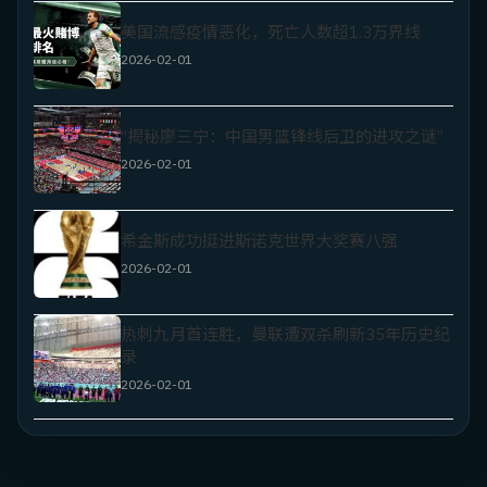
美国流感疫情恶化，死亡人数超1.3万界线
2026-02-01
“揭秘廖三宁：中国男篮锋线后卫的进攻之谜”
2026-02-01
希金斯成功挺进斯诺克世界大奖赛八强
2026-02-01
热刺九月首连胜，曼联遭双杀刷新35年历史纪
录
2026-02-01