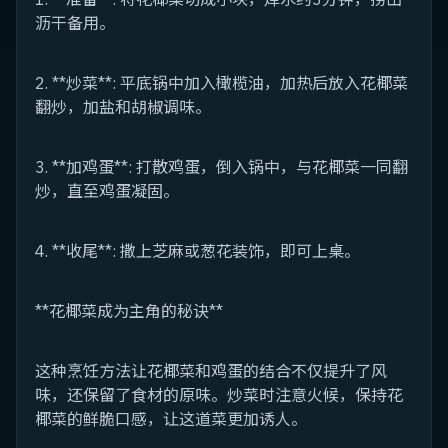
沥干备用。
2. **炒菜**: 平底锅中加入橄榄油，加热后放入花椰菜
翻炒，加盐和胡椒调味。
3. **加鸡蛋**: 打散鸡蛋，倒入锅中，与花椰菜一同翻
炒，直至鸡蛋凝固。
4. **收尾**: 撒上芝麻或葱花装饰，即可上桌。
**花椰菜成为主角的秘诀**
这种烹饪方法让花椰菜和鸡蛋的结合不仅提升了风
味，还保留了食材的原味。炒菜时注意火候，保持花
椰菜的鲜脆口感，让这道菜更加诱人。