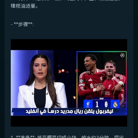
橄榄油适量。
- **步骤**:
1. **准备**: 将花椰菜切成小块，焯水约3分钟，捞出