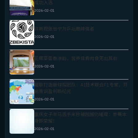
成功入选
2026-02-01
许昕视张怡宁为乒坛巅峰强者
2026-02-01
花椰菜蛋香浓韵，营养佳肴肉食无出其右
2026-02-01
曼联打造新球探团队：AI技术联合F1专家，开
启青训盈利新纪元
2026-02-01
重庆女子半马选手末秒被超越仍璀璨：参赛本
身即荣耀！
2026-02-01