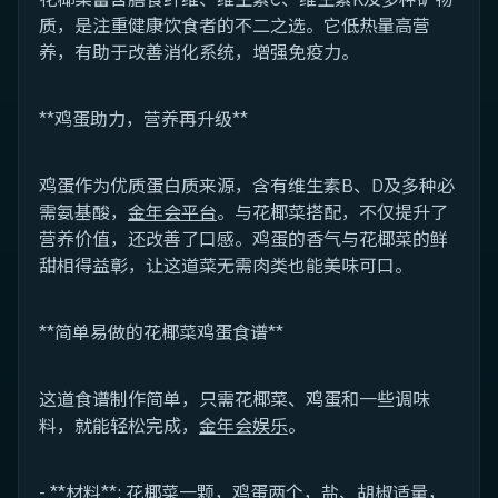
质，是注重健康饮食者的不二之选。它低热量高营
养，有助于改善消化系统，增强免疫力。
**鸡蛋助力，营养再升级**
鸡蛋作为优质蛋白质来源，含有维生素B、D及多种必
需氨基酸，
金年会平台
。与花椰菜搭配，不仅提升了
营养价值，还改善了口感。鸡蛋的香气与花椰菜的鲜
甜相得益彰，让这道菜无需肉类也能美味可口。
**简单易做的花椰菜鸡蛋食谱**
这道食谱制作简单，只需花椰菜、鸡蛋和一些调味
料，就能轻松完成，
金年会娱乐
。
- **材料**: 花椰菜一颗，鸡蛋两个，盐、胡椒适量，