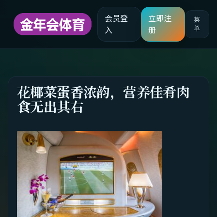
会员登
立即注
菜
单
入
册
花椰菜蛋香浓韵，营养佳肴肉
食无出其右