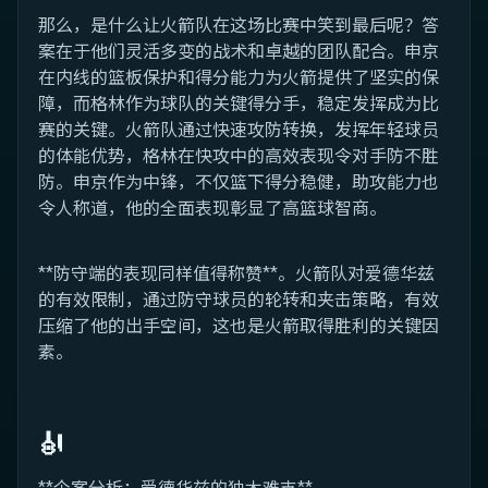
那么，是什么让火箭队在这场比赛中笑到最后呢？答
案在于他们灵活多变的战术和卓越的团队配合。申京
在内线的篮板保护和得分能力为火箭提供了坚实的保
障，而格林作为球队的关键得分手，稳定发挥成为比
赛的关键。火箭队通过快速攻防转换，发挥年轻球员
的体能优势，格林在快攻中的高效表现令对手防不胜
防。申京作为中锋，不仅篮下得分稳健，助攻能力也
令人称道，他的全面表现彰显了高篮球智商。
**防守端的表现同样值得称赞**。火箭队对爱德华兹
的有效限制，通过防守球员的轮转和夹击策略，有效
压缩了他的出手空间，这也是火箭取得胜利的关键因
素。
🎻
**个案分析：爱德华兹的独木难支**